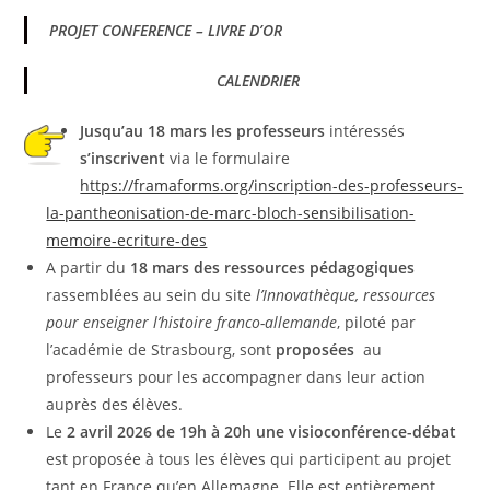
PROJET CONFERENCE – LIVRE D’OR
CALENDRIER
Jusqu’au 18 mars les professeurs
intéressés
s’inscrivent
via le formulaire
https://framaforms.org/inscription-des-professeurs-
la-pantheonisation-de-marc-bloch-sensibilisation-
memoire-ecriture-des
A partir du
18 mars des ressources pédagogiques
rassemblées au sein du site
l’Innovathèque, ressources
pour enseigner l’histoire franco-allemande
, piloté par
l’académie de Strasbourg, sont
proposées
au
professeurs pour les accompagner dans leur action
auprès des élèves.
Le
2 avril 2026 de 19h à 20h une visioconférence-débat
est proposée à tous les élèves qui participent au projet
tant en France qu’en Allemagne. Elle est entièrement